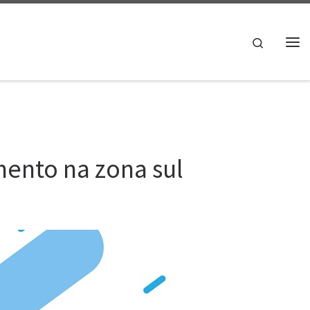
Search
Me
ento na zona sul