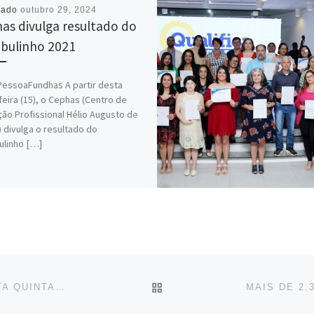
cado
outubro 29, 2024
as divulga resultado do
ibulinho 2021
PessoaFundhas A partir desta
feira (15), o Cephas (Centro de
ão Profissional Hélio Augusto de
 divulga o resultado do
ulinho […]
BACK TO POST LIST
ALUNOS DO CEPHAS RETORNARAM ÀS AULAS NESTA QUINTA-FEIRA