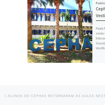
Publi
Ceph
Vest
Paula 
sexta-
Educaç
Souza)
Vestib
Navegação do post
Previous post