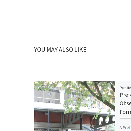
YOU MAY ALSO LIKE
Publi
Pref
Obse
Form
A Pref