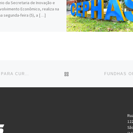
io da Secretaria de Inovação e
olvimento Econômico, realiza na
a segunda-feira (5), a […]
BACK TO POST LIST
APROVADOS NO VESTIBULINHO FAZEM MATRÍCULA PARA CURSOS DO CEPHAS
Rua
12
São