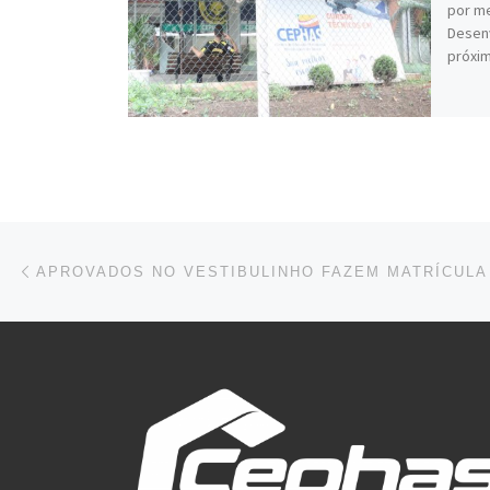
por me
Desenv
próxim
Navegação do post
Previous post