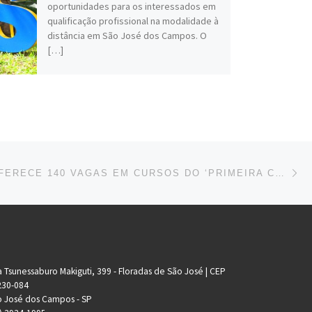
oportunidades para os interessados em
qualificação profissional na modalidade à
distância em São José dos Campos. O
[…]
Ne
FUNDHAS OFERECE 140 VAGAS EM CURSOS DO ‘PRIMEIRA CHANCE’
 Tsunessaburo Makiguti, 399 - Floradas de São José | CEP
230-084
 José dos Campos - SP