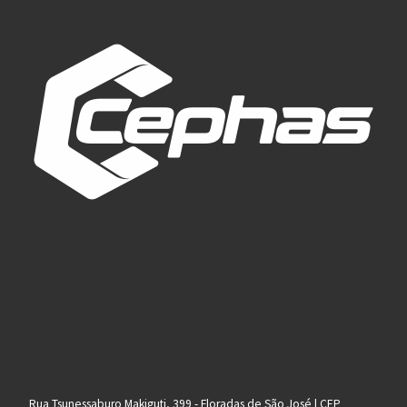
Rua Tsunessaburo Makiguti, 399 - Floradas de São José | CEP