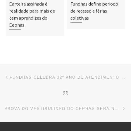
Carteira assinada é
Fundhas define período
realidade para mais de
de recesso e férias
cem aprendizes do
coletivas
Cephas
Navegação do post
Previous post
FUNDHAS CELEBRA 32º ANO DE ATENDIMENTO SOCIOEDUCATIVO
BACK TO POST LIST
Ne
PROVA DO VESTIBULINHO DO CEPHAS SERÁ NESTE DOMINGO EM NOVO LOCAL