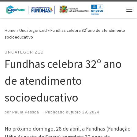
Skip to content
Me
Home
»
Uncategorized
»
Fundhas celebra 32º ano de atendimento
socioeducativo
UNCATEGORIZED
Fundhas celebra 32º ano
de atendimento
socioeducativo
por
Paula Pessoa
|
Publicado
outubro 29, 2024
No próximo domingo, 28 de abril, a Fundhas (Fundação
Hélio Augusto de Souza) completa 32 anos de