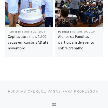
Publicado
outubro 29, 2024
Publicado
outubro 29, 2024
Cephas abre mais 1.500
Alunos da Fundhas
vagas em cursos EAD até
participam de evento
novembro
sobre trabalho
Navegação do post
Previous post
FUNDHAS OFERECE VAGAS PARA PROFESSOR SUBSTITUTO E ESTAGIÁRIO
BACK TO POST LIST