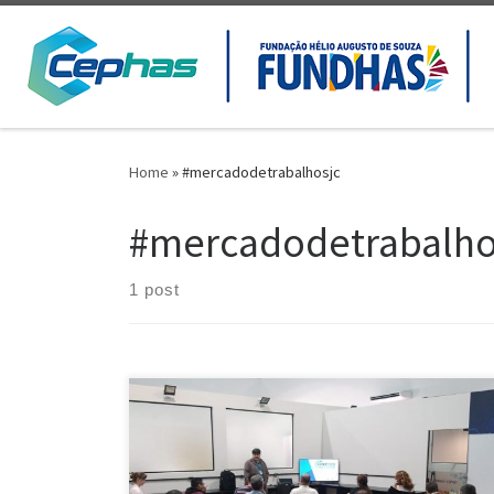
Skip to content
Home
»
#mercadodetrabalhosjc
#mercadodetrabalho
1 post