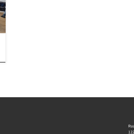
Rua
12