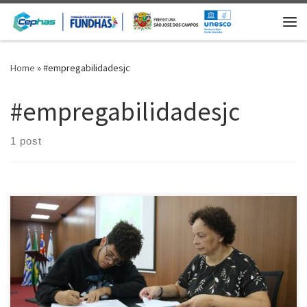
Skip to content
Me
Home
»
#empregabilidadesjc
#empregabilidadesjc
1 post
[…]