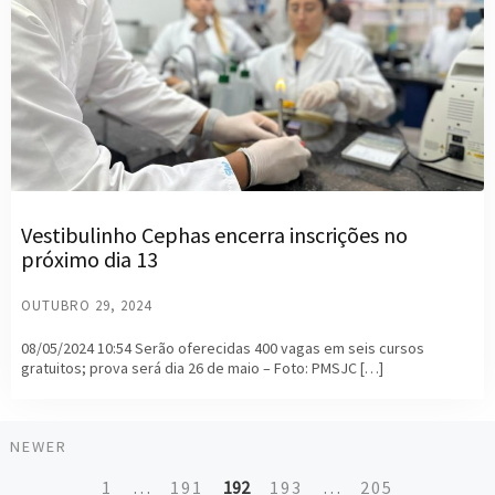
Vestibulinho Cephas encerra inscrições no
próximo dia 13
OUTUBRO 29, 2024
08/05/2024 10:54 Serão oferecidas 400 vagas em seis cursos
gratuitos; prova será dia 26 de maio – Foto: PMSJC […]
Newer
NEWER
Posts
1
…
191
192
193
…
205