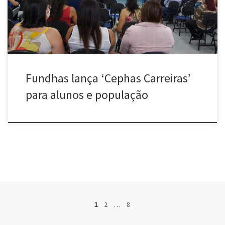
Fundhas lança ‘Cephas Carreiras’
para alunos e população
Posts navigation
1
2
…
8
Ol