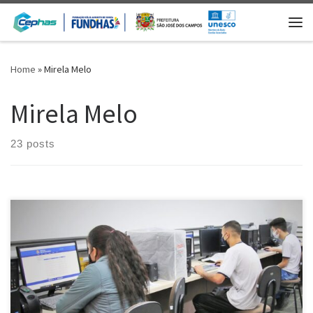
Skip to content
Me
Home
»
Mirela Melo
Mirela Melo
23 posts
[…]