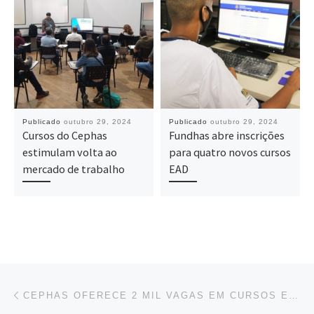
Publicado
outubro 29, 2024
Publicado
outubro 29, 2024
Cursos do Cephas
Fundhas abre inscrições
estimulam volta ao
para quatro novos cursos
mercado de trabalho
EAD
Navegação do post
Previous post
CEPHAS OFERECE 2 MIL VAGAS EM CURSOS EAD GRATUITOS