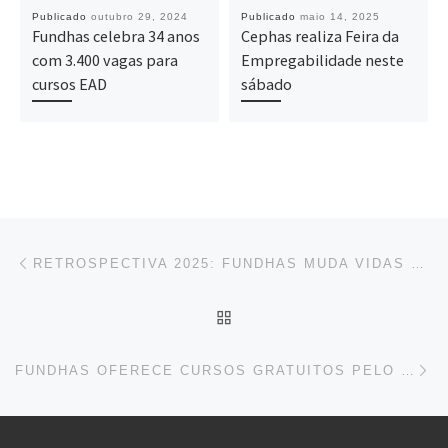
Publicado
outubro 29, 2024
Publicado
maio 14, 2025
Fundhas celebra 34 anos
Cephas realiza Feira da
com 3.400 vagas para
Empregabilidade neste
cursos EAD
sábado
Navegação do post
Previous post
RETROSPECTIVA 2025: FUNDHAS MUDA VIDAS COM OPORTUNIDADES
BACK TO POST LIST
Ne
FUNDHAS OFERECE CURSOS GRATUITOS PELO QUALIFICA SJC