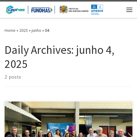
Skip to content
Me
Home
»
2025
»
junho
»
04
Daily Archives:
junho 4,
2025
2 posts