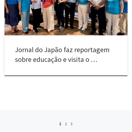
Jornal do Japão faz reportagem
sobre educação e visita o …
Posts navigation
1
2
3