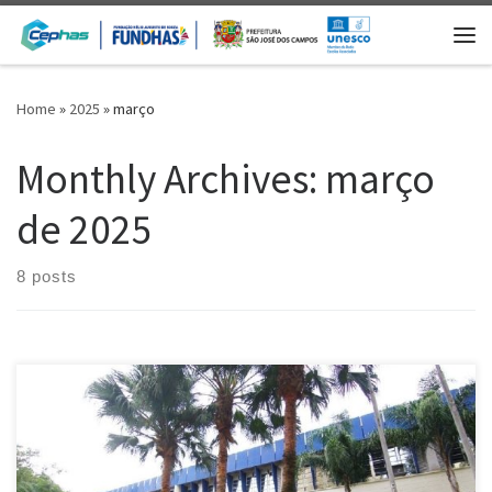
Skip to content
Me
Home
»
2025
»
março
Monthly Archives:
março
de 2025
8 posts