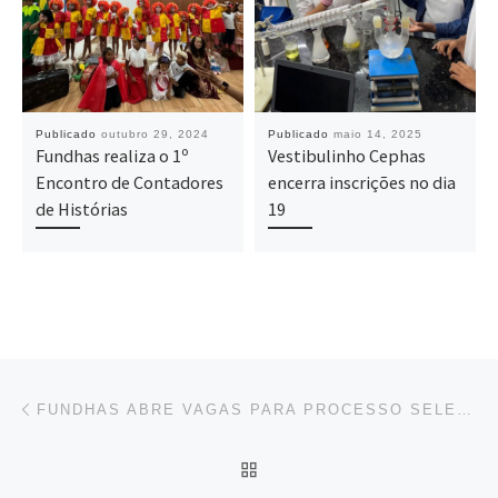
Publicado
outubro 29, 2024
Publicado
maio 14, 2025
Fundhas realiza o 1º
Vestibulinho Cephas
Encontro de Contadores
encerra inscrições no dia
de Histórias
19
Navegação do post
Previous post
FUNDHAS ABRE VAGAS PARA PROCESSO SELETIVO DE ESTAGIÁRIOS
BACK TO POST LIST