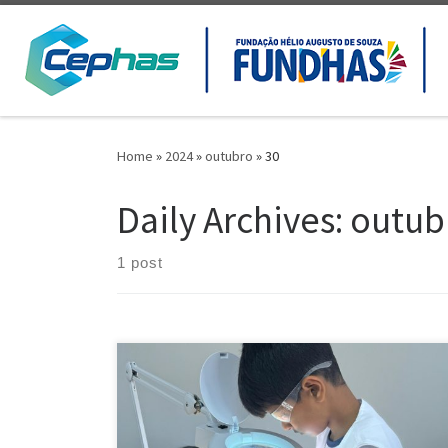
Skip to content
Home
»
2024
»
outubro
»
30
Daily Archives:
outub
1 post