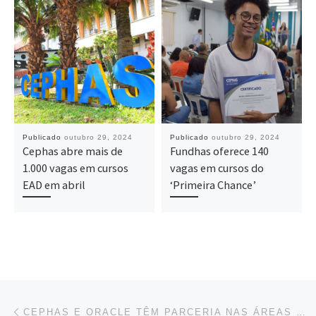
Publicado
outubro 29, 2024
Publicado
outubro 29, 2024
Cephas abre mais de
Fundhas oferece 140
1.000 vagas em cursos
vagas em cursos do
EAD em abril
‘Primeira Chance’
Navegação do post
Previous post
CEPHAS E ORACLE TÊM PARCERIA NAS ÁREAS DE TECNOLOGIA E EDUCAÇÃO