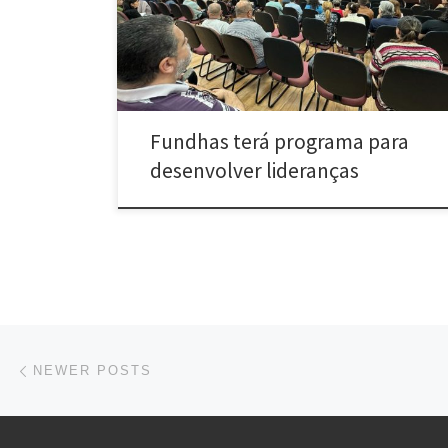
[…]
Fundhas terá programa para
desenvolver lideranças
Posts navigation
Newer posts
NEWER POSTS