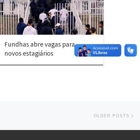
[…]
Fundhas abre vagas para
novos estagiários
Ol
OLDER POSTS