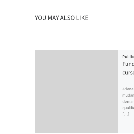
YOU MAY ALSO LIKE
Publi
Fund
curs
Arian
mudanç
demand
qualif
[…]