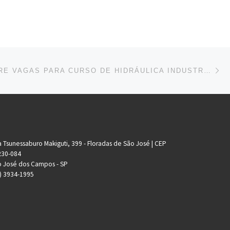
Ne
CEPHAS ABRE VAGAS PARA CURSO DE HIDRÁULICA INDUSTRIAL
 Tsunessaburo Makiguti, 399 - Floradas de São José | CEP
230-084
 José dos Campos - SP
) 3934-1995