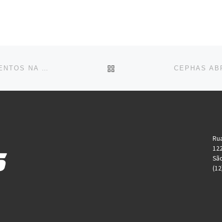
BACK TO POST LIST
‘PRIMEIRA CHANCE’ INICIA COM CURSO SOBRE EVENTOS NA FUNDHAS
Rua
12
São
(12