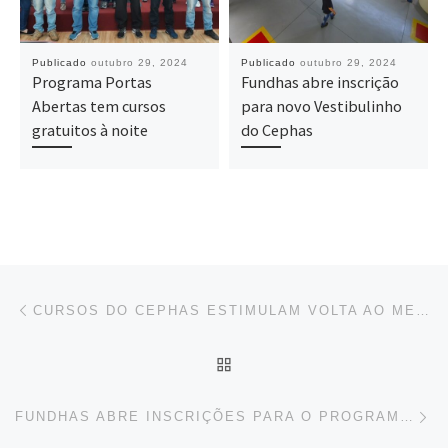
Publicado
outubro 29, 2024
Publicado
outubro 29, 2024
Programa Portas
Fundhas abre inscrição
Abertas tem cursos
para novo Vestibulinho
gratuitos à noite
do Cephas
Navegação do post
Previous post
CURSOS DO CEPHAS ESTIMULAM VOLTA AO MERCADO DE TRABALHO
BACK TO POST LIST
Ne
FUNDHAS ABRE INSCRIÇÕES PARA O PROGRAMA PRIMEIRA CHANCE