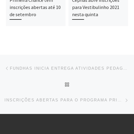
inscrições abertas até 10
para Vestibulinho 2021
de setembro
nesta quinta
Navegação do post
Previous post
FUNDHAS INICIA ENTREGA ATIVIDADES PEDAGÓGICAS PARA ALUNOS
BACK TO POST LIST
Ne
INSCRIÇÕES ABERTAS PARA O PROGRAMA PRIMEIRA CHANCE