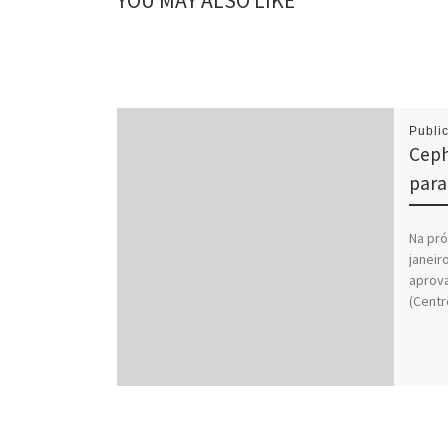
YOU MAY ALSO LIKE
Publi
Ceph
para
Na pró
janeir
aprova
(Centr