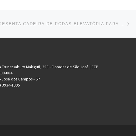
Ne
CEPHAS APRESENTA CADEIRA DE RODAS ELEVATÓRIA PARA PESSOAS PARAPLÉGICAS
 Tsunessaburo Makiguti, 399 - Floradas de São José | CEP
230-084
 José dos Campos - SP
) 3934-1995