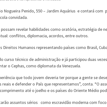
o Nogueira Penido, 550 – Jardim Aquárius e contará com par
cola convidada.
 possam revelar habilidades como oratória, estratégia de n
al: conflitos, diplomacia, acordos, entre outros.
 Direitos Humanos representando países como Brasil, Cuba
a do curso técnico de administração e já participou duas ve
entar o Cephas, como diplomata da Venezuela.
riência que todo jovem deveria ter porque a gente se desen
reais e defender o País que representamos”, conta. “O ass
 comprimento até o joelho e os países do Oriente Médio pod
tarão assuntos sérios como escravidão moderna com foco n