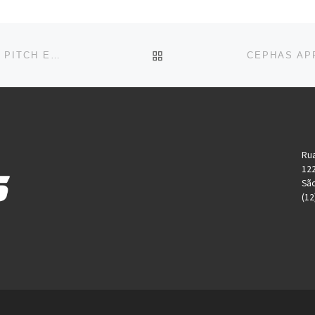
BACK TO POST LIST
EMPRESÁRIOS AVALIAM PROJETOS DE ALUNOS EM PITCH EMPREENDEDOR DO INVOZ
Rua
12
São
(12