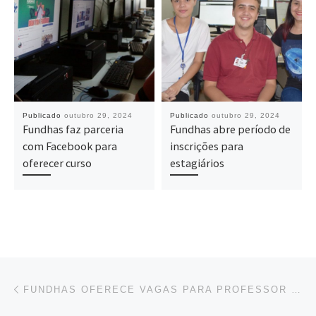
Publicado
outubro 29, 2024
Publicado
outubro 29, 2024
Fundhas faz parceria
Fundhas abre período de
com Facebook para
inscrições para
oferecer curso
estagiários
Navegação do post
Previous post
FUNDHAS OFERECE VAGAS PARA PROFESSOR SUBSTITUTO E ESTAGIÁRIO