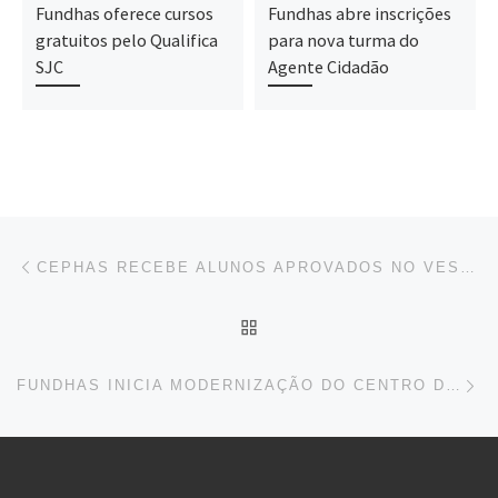
Fundhas oferece cursos
Fundhas abre inscrições
gratuitos pelo Qualifica
para nova turma do
SJC
Agente Cidadão
Navegação do post
Previous post
CEPHAS RECEBE ALUNOS APROVADOS NO VESTIBULINHO PARA MATRÍCULA
BACK TO POST LIST
Ne
FUNDHAS INICIA MODERNIZAÇÃO DO CENTRO DE INOVAÇÃO NORTE