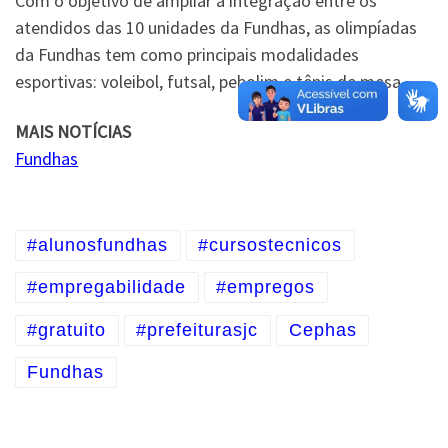
Com o objetivo de ampliar a integração entre os
atendidos das 10 unidades da Fundhas, as olimpíadas
da Fundhas tem como principais modalidades
esportivas: voleibol, futsal, pebolim e tênis de mesa.
MAIS NOTÍCIAS
Fundhas
#alunosfundhas
#cursostecnicos
#empregabilidade
#empregos
#gratuito
#prefeiturasjc
Cephas
Fundhas